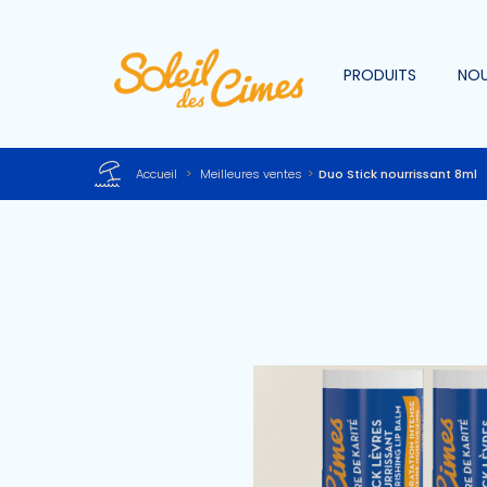
PRODUITS
NOU
Accueil
>
Meilleures ventes
>
Duo Stick nourrissant 8ml