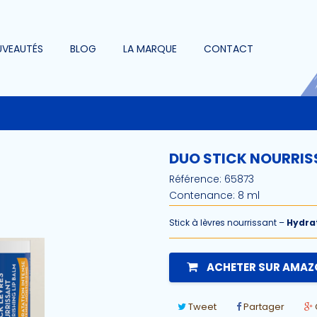
VEAUTÉS
BLOG
LA MARQUE
CONTACT
DUO STICK NOURRIS
Référence:
65873
Contenance:
8 ml
Stick à lèvres nourrissant
–
Hydra
ACHETER SUR AMA
Tweet
Partager