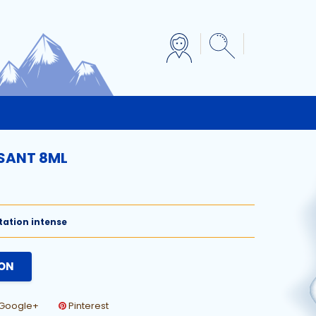
SANT 8ML
tation intense
ZON
Google+
Pinterest