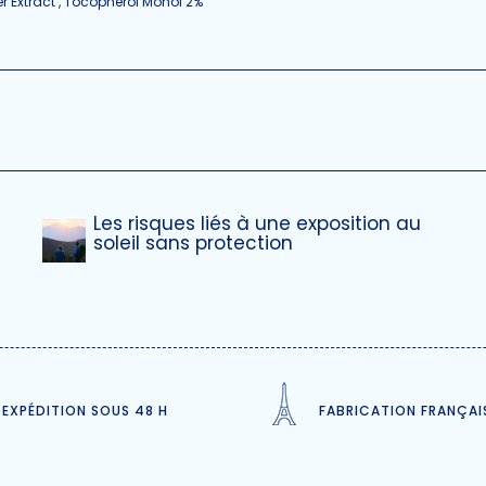
er Extract , Tocopherol Monoï 2%
Les risques liés à une exposition au
soleil sans protection
EXPÉDITION SOUS 48 H
FABRICATION FRANÇAI