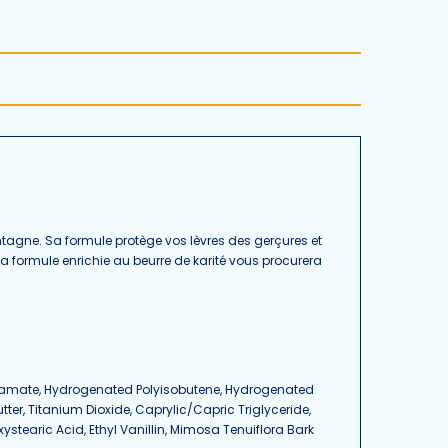
montagne. Sa formule protège vos lèvres des gerçures et
formule enrichie au beurre de karité vous procurera
nnamate, Hydrogenated Polyisobutene, Hydrogenated
er, Titanium Dioxide, Caprylic/Capric Triglyceride,
xystearic Acid, Ethyl Vanillin, Mimosa Tenuiflora Bark