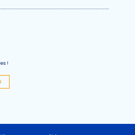
es !
E