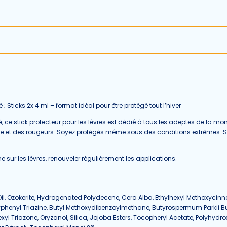
 ; Sticks 2x 4 ml – format idéal pour être protégé tout l’hiver
té, ce stick protecteur pour les lèvres est dédié à tous les adeptes de la 
 et des rougeurs. Soyez protégés même sous des conditions extrêmes. Sa 
sur les lèvres, renouveler régulièrement les applications.
, Ozokerite, Hydrogenated Polydecene, Cera Alba, Ethylhexyl Methoxyci
phenyl Triazine, Butyl Methoxydibenzoylmethane, Butyrospermum Parkii Butt
xyl Triazone, Oryzanol, Silica, Jojoba Esters, Tocopheryl Acetate, Polyhydro