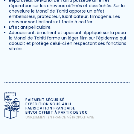
Réparateur. Le Monoï de Tahiti possède un effet
réparateur sur les cheveux abîmés et desséchés. Sur la
chevelure le Monoï de Tahiti apporte un effet
embellisseur, protecteur, lubrificateur, filmogène. Les
cheveux sont brillants et facile à coiffer.
Effet antipelliculaire.
Adoucissant, émollient et apaisant. Appliqué sur la peau
le Monoï de Tahiti forme un léger film sur l’épiderme qui
adoucit et protège celui-ci en respectant ses fonctions
vitales.
PAIEMENT SÉCURISÉ
EXPÉDITION SOUS 48 H
FABRICATION FRANÇAISE
ENVOI OFFERT À PARTIR DE 30€
UNIQUEMENT EN FRANCE MÉTROPOLITAINE