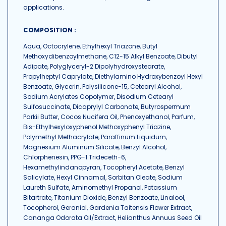
applications.
COMPOSITION :
Aqua, Octocrylene, Ethylhexyl Triazone, Butyl
Methoxydibenzoylmethane, C12-15 Alkyl Benzoate, Dibutyl
Adipate, Polyglyceryl-2 Dipolyhydroxystearate,
Propylheptyl Caprylate, Diethylamino Hydroxybenzoyl Hexyl
Benzoate, Glycerin, Polysilicone-15, Cetearyl Alcohol,
Sodium Acrylates Copolymer, Disodium Cetearyl
Sulfosuccinate, Dicaprylyl Carbonate, Butyrospermum
Parkii Butter, Cocos Nucifera Oil, Phenoxyethanol, Parfum,
Bis-Ethylhexyloxyphenol Methoxyphenyl Triazine,
Polymethyl Methacrylate, Paraffinum Liquidum,
Magnesium Aluminum Silicate, Benzyl Alcohol,
Chlorphenesin, PPG-1 Trideceth-6,
Hexamethylindanopyran, Tocopheryl Acetate, Benzyl
Salicylate, Hexyl Cinnamal, Sorbitan Oleate, Sodium
Laureth Sulfate, Aminomethyl Propanol, Potassium
Bitartrate, Titanium Dioxide, Benzyl Benzoate, Linalool,
Tocopherol, Geraniol, Gardenia Taitensis Flower Extract,
Cananga Odorata Oil/Extract, Helianthus Annuus Seed Oil