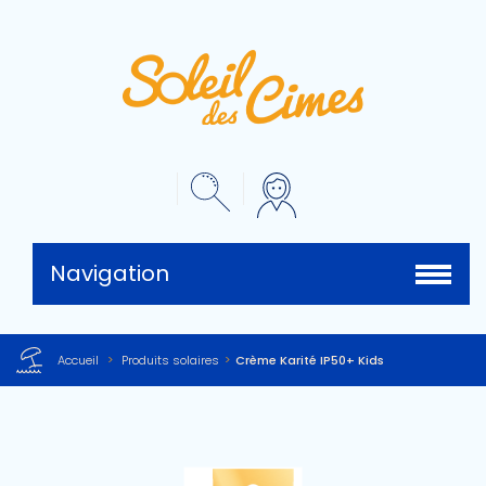
Navigation
Accueil
>
Produits solaires
>
Crème Karité IP50+ Kids